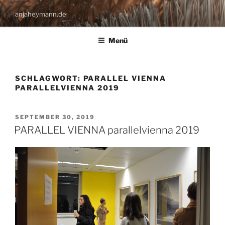
Zum
anjaheymann.de
Inhalt
springen
Menü
SCHLAGWORT:
PARALLEL VIENNA
PARALLELVIENNA 2019
VERÖFFENTLICHT
SEPTEMBER 30, 2019
AM
PARALLEL VIENNA parallelvienna 2019